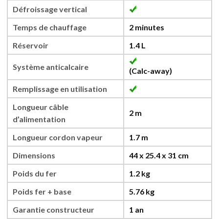
Défroissage vertical
Temps de chauffage
2 minutes
Réservoir
1.4 L
Système anticalcaire
(Calc-away)
Remplissage en utilisation
Longueur câble
2 m
d’alimentation
Longueur cordon vapeur
1.7 m
Dimensions
44 x 25.4 x 31 cm
Poids du fer
1.2 kg
Poids fer + base
5.76 kg
Garantie constructeur
1 an