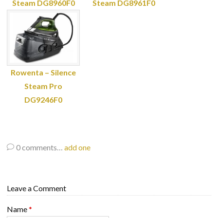
Steam DG8960F0
Steam DG8961F0
Rowenta – Silence
Steam Pro
DG9246F0
0
comments…
add one
Leave a Comment
Name
*