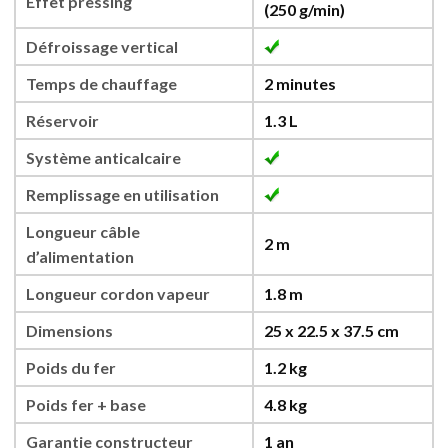
Effet pressing
(250 g/min)
Défroissage vertical
Temps de chauffage
2 minutes
Réservoir
1.3 L
Système anticalcaire
Remplissage en utilisation
Longueur câble
2 m
d’alimentation
Longueur cordon vapeur
1.8 m
Dimensions
25 x 22.5 x 37.5 cm
Poids du fer
1.2 kg
Poids fer + base
4.8 kg
Garantie constructeur
1 an