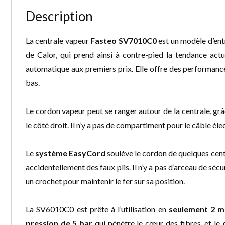
Description
La centrale vapeur
Fasteo SV7010C0
est un modèle d’en
de Calor, qui prend ainsi à contre-pied la tendance act
automatique aux premiers prix. Elle offre des performanc
bas.
Le cordon vapeur peut se ranger autour de la centrale, grâc
le côté droit. Il n’y a pas de compartiment pour le câble éle
Le
système EasyCord
soulève le cordon de quelques cent
accidentellement des faux plis. Il n’y a pas d’arceau de sécu
un crochet pour maintenir le fer sur sa position.
La SV6010C0 est prête à l’utilisation en
seulement 2 m
pression de 5 bar
qui pénètre le cœur des fibres, et le