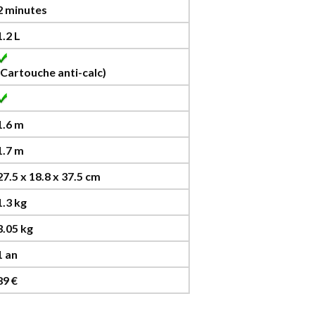
2 minutes
1.2 L
(Cartouche anti-calc)
1.6 m
1.7 m
27.5 x 18.8 x 37.5 cm
1.3 kg
3.05 kg
1 an
89 €