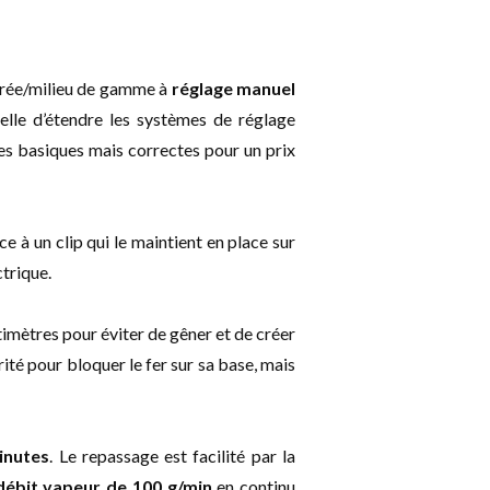
trée/milieu de gamme à
réglage manuel
uelle d’étendre les systèmes de réglage
es basiques mais correctes pour un prix
e à un clip qui le maintient en place sur
ctrique.
imètres pour éviter de gêner et de créer
rité pour bloquer le fer sur sa base, mais
inutes
. Le repassage est facilité par la
débit vapeur de 100 g/min
en continu