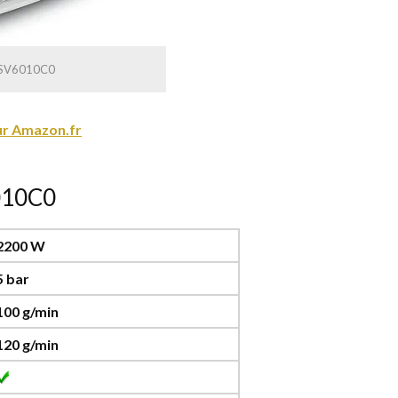
o SV6010C0
sur Amazon.fr
6010C0
2200 W
5 bar
100 g/min
120 g/min