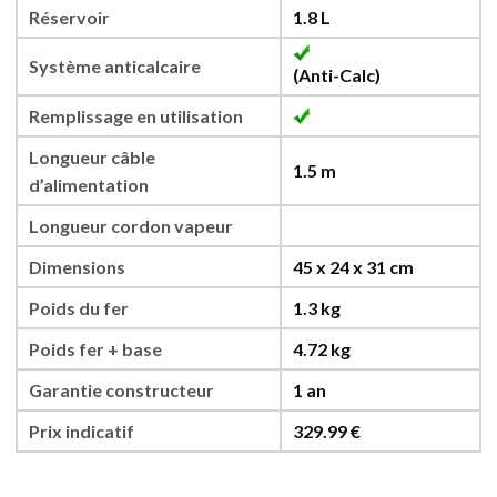
Réservoir
1.8 L
Système anticalcaire
(Anti-Calc)
Remplissage en utilisation
Longueur câble
1.5 m
d’alimentation
Longueur cordon vapeur
Dimensions
45 x 24 x 31 cm
Poids du fer
1.3 kg
Poids fer + base
4.72 kg
Garantie constructeur
1 an
Prix indicatif
329.99 €