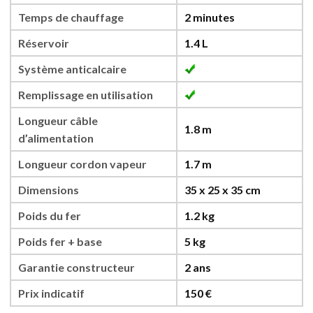
Temps de chauffage
2 minutes
Réservoir
1.4 L
Système anticalcaire
Remplissage en utilisation
Longueur câble
1.8 m
d’alimentation
Longueur cordon vapeur
1.7 m
Dimensions
35 x 25 x 35 cm
Poids du fer
1.2 kg
Poids fer + base
5 kg
Garantie constructeur
2 ans
Prix indicatif
150 €