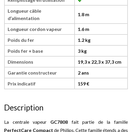
Longueur câble
1.8 m
d’alimentation
Longueur cordon vapeur
1.6 m
Poids du fer
1.2 kg
Poids fer + base
3 kg
Dimensions
19,3 x 22,3 x 37,3 cm
Garantie constructeur
2 ans
Prix indicatif
159 €
Description
La centrale vapeur
GC7808
fait partie de la famille
PerfectCare Compact
de Philips. Cette famille étends a des