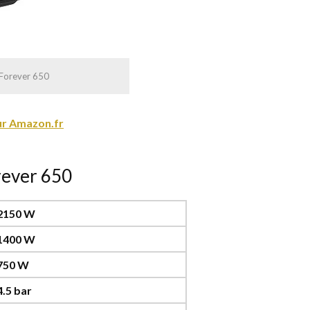
 Forever 650
sur Amazon.fr
rever 650
2150 W
1400 W
750 W
4.5 bar