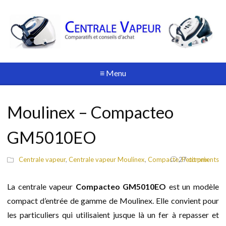
≡ Menu
Moulinex – Compacteo
GM5010EO
Centrale vapeur
,
Centrale vapeur Moulinex
,
Compacte
,
27
Petit prix
comments
La centrale vapeur
Compacteo GM5010EO
est un modèle
compact d’entrée de gamme de Moulinex. Elle convient pour
les particuliers qui utilisaient jusque là un fer à repasser et