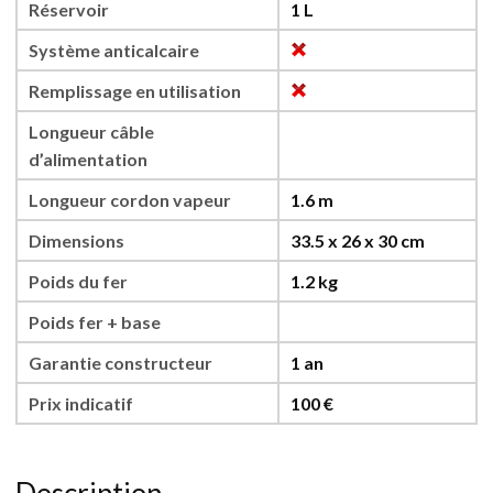
Réservoir
1 L
Système anticalcaire
Remplissage en utilisation
Longueur câble
d’alimentation
Longueur cordon vapeur
1.6 m
Dimensions
33.5 x 26 x 30 cm
Poids du fer
1.2 kg
Poids fer + base
Garantie constructeur
1 an
Prix indicatif
100 €