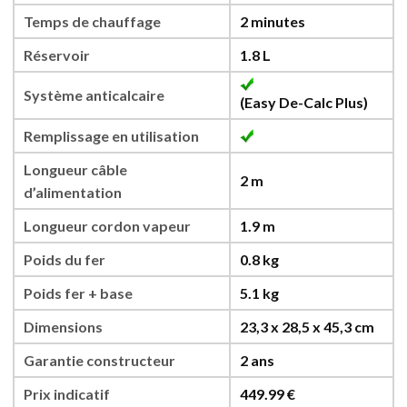
Temps de chauffage
2 minutes
Réservoir
1.8 L
Système anticalcaire
(Easy De-Calc Plus)
Remplissage en utilisation
Longueur câble
2 m
d’alimentation
Longueur cordon vapeur
1.9 m
Poids du fer
0.8 kg
Poids fer + base
5.1 kg
Dimensions
23,3 x 28,5 x 45,3 cm
Garantie constructeur
2 ans
Prix indicatif
449.99 €