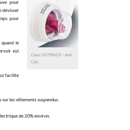
cuve pour
le dévisser
emps pour
t quand le
ervoir est
Calor GV7096C0 – Anti-
Calc
ui facilite
is sur les vêtements suspendus.
ectrique de 20% environ.