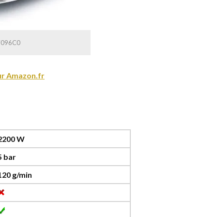
V7096C0
sur Amazon.fr
2200 W
5 bar
120 g/min